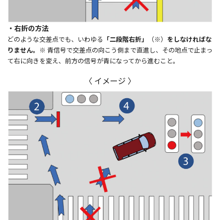
・右折の方法
どのような交差点でも、いわゆる
「二段階右折」
（※）
をしなければな
りません。
※ 青信号で交差点の向こう側まで直進し、その地点で止まっ
て右に向きを変え、前方の信号が青になってから進むこと。
〈 イメージ 〉