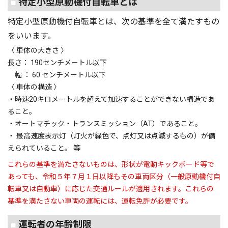
■
特定小型原動機付自転車とは
特定小型原動機付自転車とは、次の基準を全て満たすもの
をいいます。
〈 車体の大きさ 〉
長さ： 190センチメートル以下
幅 ： 60 センチメートル以下
〈 車体の構造 〉
・時速20キロメートルを超えて加速することができない構造であ
ること。
・オートマチック・トランスミッション（AT）であること。
・ 最高速度表示灯（灯火が緑色で、点灯又は点滅するもの）が備
えられていること。 等
これらの基準を満たさないものは、形状が電動キックボード等で
あっても、令和５年７月１日以降もその車両区分（一般原動機付自
転車又は自動車）に応じた交通ルールが適用されます。これらの
基準を満たさない車両の運転には、運転免許が必要です。
■
運転者の年齢制限