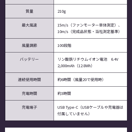
質量
210g
最大風速
15m/s（ファンモーター単体測定）、
10m/s（完成品状態・当社測定基準）
風量調節
100段階
バッテリー
リン酸鉄リチウムイオン電池 6.4V
2,000mAh（12.8Wh）
連続使用時間
約6時間（風量20で使用時）
充電時間
約3時間
充電端子
USB Type-C（USBケーブルや充電器は
付属していません）