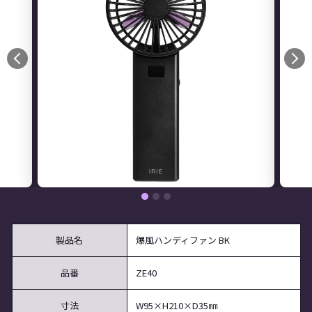
1
2
3
製品名
爆風ハンディファン BK
品番
ZE40
寸法
W95×H210×D35㎜