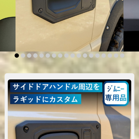
1
2
3
4
5
6
7
8
9
10
11
12
13
14
15
16
17
18