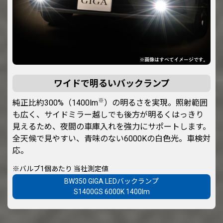
ワイドで明るいバックランプ
※
純正比約300%（1400lm
）の明るさを実現。照射範囲
も広く、サイドミラー越しでも後方が明るくはっきり
見えるため、夜間の車庫入れを強力にサポートします。
全天候で見やすい、青味のない6000Kの白色光。車検対
応。
※バルブ1個あたり 当社測定値
BW350 GIGA LEDバックランプ
S1400GS 6000K 1400lm