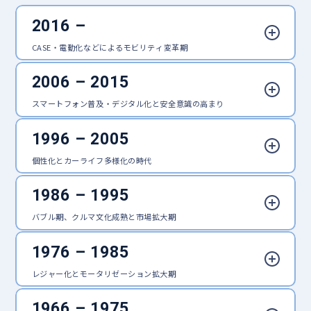
2016 –
CASE・電動化などによるモビリティ変革期
2006 – 2015
スマートフォン普及・デジタル化と安全意識の高まり
1996 – 2005
2011
2011
エクスクリア ゼロワイパー
INNO タイヤホールド
個性化とカーライフ多様化の時代
2024
2024
2011
2010
電動モビリティ「e-FREE」
INNO ルーフギアケース720
DriveMate SafetyCam
エールべべ・クルットNT
1986 – 1995
2005
2004
BLANG
Sai.
2010
2009
バブル期、クルマ文化成熟と市場拡大期
Dr.DEO
バイアスロン・クイックイージ
2004
1999
ー
エールべべ・3WAYクッション
エールベベ
1976 – 1985
1994
1993
2007
テレコントロール・エンジンス
FLUX BINDINGS
1999
1997
レジャー化とモータリゼーション拡大期
GIGA H.I.D.
ターター
フロートボートZ1
GIGALUX
2024
2024
1990
1986
1966 – 1975
1996
1985
1984