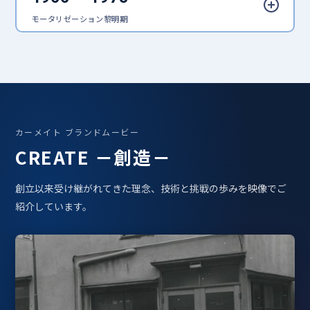
ゼロワイパー フィルムタイプ
エールべべ・クルットスライド
バイアスロン クイックロック
RÄZO
パープルマジック
バイアスロン
シュプールVT
F
← ひとつ新しい時代
ひとつ前の時代へ
モータリゼーション黎明期
1986
1986
へ
→
1983
1980
マイティ・マミー
エアロピナ
カートロニクス スーパーセンサ
デジタリー5
1970
1968
ー
1986
ドアミラー
ストップランプ
INNO
1977
1977
1997
1965
ルーファースキーミニ
ドリンクホルダー
バイアスロン クイック55
オートピロー
2024
2023
← ひとつ新しい時代
ひとつ前の時代へ
カーメイト ブランドムービー
GIGA LEDヘッド＆フォグバル
抱っこひも「THREE」
へ
→
← ひとつ新しい時代
ひとつ前の時代へ
← ひとつ新しい時代
ひとつ前の時代へ
CREATE －創造－
ブ S8
← ひとつ新しい時代へ
へ
→
へ
→
創立以来受け継がれてきた理念、技術と挑戦の歩みを映像でご
紹介しています。
2021
2021
d'Action 360D
FLUX CV