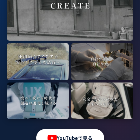
2020
2019
噴霧式フレグランスディフュー
ジムニー専用ドリンクホルダー
ザー
2018
2017
エールべべ・パパット
d'Action 360
ひとつ前の時代へ →
YouTubeで見る