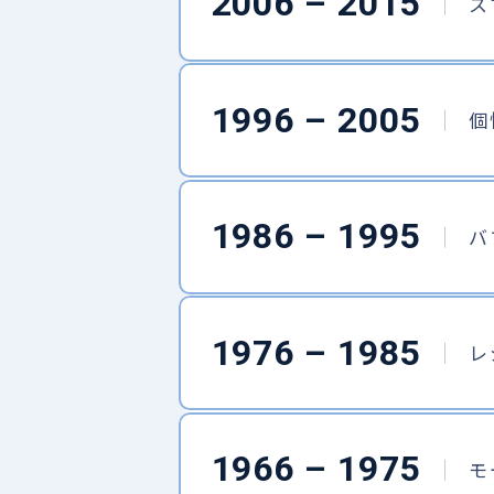
2006 – 2015
ス
1996 – 2005
2011
2011
個
2024
2024
エクスクリア ゼロワイパー
INNO 
電動モビリティ「e-FREE」
INNO 
2009
2007
バイアスロン・クイックイ
GIGA H.I.
1986 – 1995
2004
バ
ージー
Sai.
← ひとつ新しい時代へ
1976 – 1985
1994
1993
レ
2005
テレコントロール・エンジ
FLUX BIN
2023
2021
BLANG
ンスターター
抱っこひも「THREE」
d'Action
1997
1966 – 1975
1985
モ
GIGALUX
バイアスロン