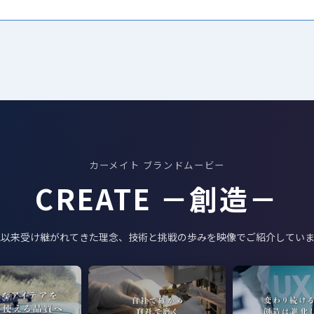
RÄZO
1983
1980
ロン クイック55
ルVT
カートロニクス スーパーセ
デジタリー5
360
ンサー
1965
ランプ
オートピロー
カーメイト ブランドムービー
CREATE －創造－
立以来受け継がれてきた理念、技術と挑戦の歩みを映像でご紹介していま