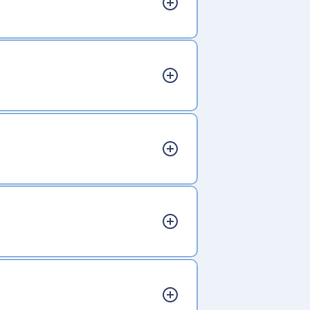
2010
2024
ットNT
Dr.DEO
ルットスラ
GIGA LEDヘッド＆フォグバ
ルブ S8
1999
フロートボートZ1
ひとつ前の時代へ →
2019
スディフ
ジムニー専用ドリンクホル
ダー
1977
1986
ルーファースキーミニ