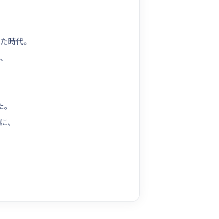
た時代。
れ、
た。
に、