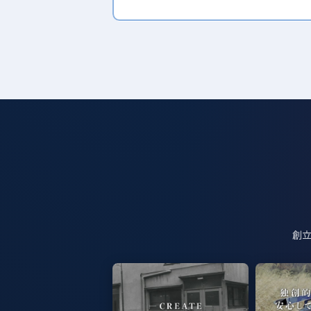
1986
1986
1997
エアロピナ
INNO
1984
バイアス
2018
2017
シュプー
エールべべ・パパット
d'Action 
← ひとつ新しい時代へ
← ひとつ新しい時代へ
1977
1970
1968
ドリンクホルダー
ドアミラー
ストップ
← ひとつ新しい時代へ
← ひとつ新しい時代へ
創