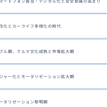
マートフォン普及・デジタル化と安全意識の高まり
2011
2010
性化とカーライフ多様化の時代
2024
2024
タイヤホールド
DriveMate SafetyCam
エールべべ・クル
ルーフギアケース720
ゼロワイパー フィルムタイ
エールべべ・ク
プ
イド F
D.
2004
1999
ブル期、クルマ文化成熟と市場拡大期
エールべべ・3WAYクッシ
エールベベ
ョン
1990
ジャー化とモータリゼーション拡大期
DINGS
バイアスロン クイックロッ
2021
2020
ク
 360D
FLUX CV
噴霧式フレグラン
ューザー
1996
ータリゼーション黎明期
パープルマジック
1986