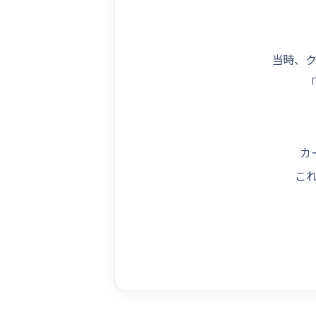
当時、
「
カ
こ