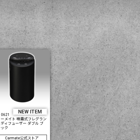
NEW ITEM
10621
カーメイト 噴霧式フレグラン
スディフューザー ダブル ブ
ラック
Carmate公式ストア