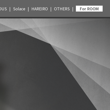
OUS
Solace
HAREIRO
OTHERS
For ROOM