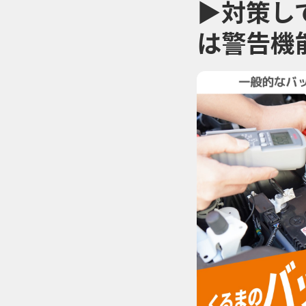
▶対策し
は警告機