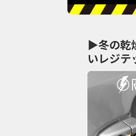
▶冬の乾
いレジテ