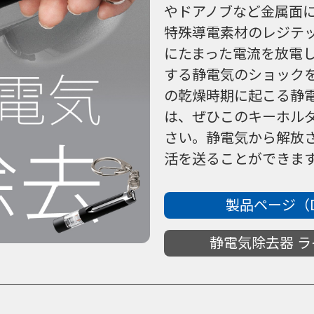
やドアノブなど金属面
特殊導電素材のレジテ
にたまった電流を放電
する静電気のショックを
の乾燥時期に起こる静
は、ぜひこのキーホル
さい。静電気から解放
活を送ることができま
製品ページ（D
静電気除去器 