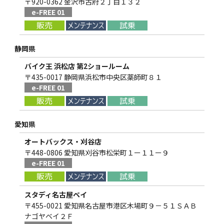
〒920-0362 金沢市古府２丁目１３２
e-FREE 01
静岡県
バイク王 浜松店 第2ショールーム
〒435-0017 静岡県浜松市中央区薬師町８１
e-FREE 01
愛知県
オートバックス・刈谷店
〒448-0806 愛知県刈谷市松栄町１ー１１ー９
e-FREE 01
スタディ名古屋ベイ
〒455-0021 愛知県名古屋市港区木場町９－５１ＳＡＢ
ナゴヤベイ２Ｆ