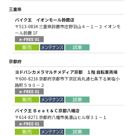
三重県
バイク王 イオンモール鈴鹿店
〒513-0834 三重県鈴鹿市庄野羽山４－１－２ イオンモ
ール鈴鹿 1F
e-FREE 01
京都府
ヨドバシカメラマルチメディア京都 １階 自転車売場
〒600-8216 京都府京都市下京区烏丸通七条下る東塩小
路町５９０－２
e-FREE 01
バイク王 Ｂｅａｔ＆Ｃ京都八幡店
〒614-8271 京都府八幡市美濃山ヒル塚３１－１
e-FREE 01