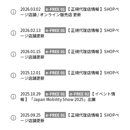
2026.03.02
e-FREE 01
【 正規代理店情報 】SHOPペ
ージ店舗 / オンライン販売店 更新
2026.02.13
e-FREE 01
【 正規代理店情報 】SHOPペ
ージ店舗更新
2026.01.15
e-FREE 01
【 正規代理店情報 】SHOPペ
ージ店舗更新
2025.12.01
e-FREE 01
【 正規代理店情報 】SHOPペ
ージ店舗更新
2025.10.29
e-FREE 01
e-FREE 02
【 イベント情
報 】「Japan Mobility Show 2025」出展
2025.09.25
e-FREE 01
【 正規代理店情報 】SHOPペ
ージ店舗更新